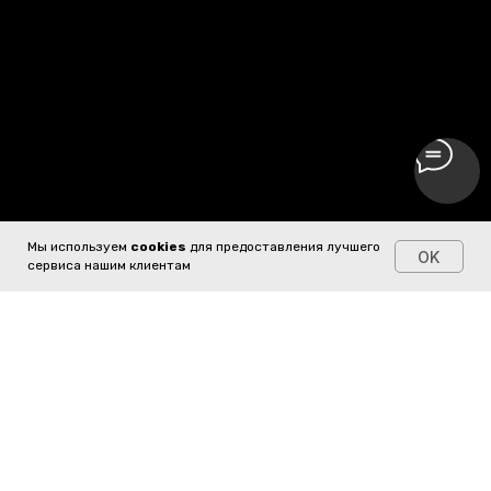
Мы используем
cookies
для предоставления лучшего
OK
сервиса нашим клиентам
NEW
НОВАЯ КОЛЛЕКЦИЯ
CHEGUEVARA
Новое прочтение классики в коллекции Cheguevara.
Качество, которое чувствуешь кожей